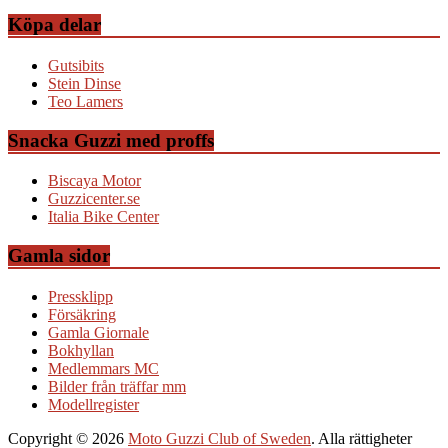
Köpa delar
Gutsibits
Stein Dinse
Teo Lamers
Snacka Guzzi med proffs
Biscaya Motor
Guzzicenter.se
Italia Bike Center
Gamla sidor
Pressklipp
Försäkring
Gamla Giornale
Bokhyllan
Medlemmars MC
Bilder från träffar mm
Modellregister
Copyright © 2026
Moto Guzzi Club of Sweden
. Alla rättigheter