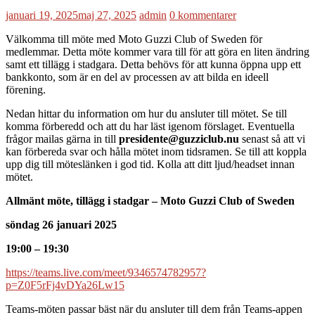
januari 19, 2025
maj 27, 2025
admin
0 kommentarer
Välkomma till möte med Moto Guzzi Club of Sweden för
medlemmar. Detta möte kommer vara till för att göra en liten ändring
samt ett tillägg i stadgara. Detta behövs för att kunna öppna upp ett
bankkonto, som är en del av processen av att bilda en ideell
förening.
Nedan hittar du information om hur du ansluter till mötet. Se till
komma förberedd och att du har läst igenom förslaget. Eventuella
frågor mailas gärna in till
presidente@guzziclub.nu
senast så att vi
kan förbereda svar och hålla mötet inom tidsramen. Se till att koppla
upp dig till möteslänken i god tid. Kolla att ditt ljud/headset innan
mötet.
Allmänt möte, tillägg i stadgar – Moto Guzzi Club of Sweden
söndag 26 januari 2025
19:00 – 19:30
https://teams.live.com/meet/9346574782957?
p=Z0F5rFj4vDYa26Lw15
Teams-möten passar bäst när du ansluter till dem från Teams-appen